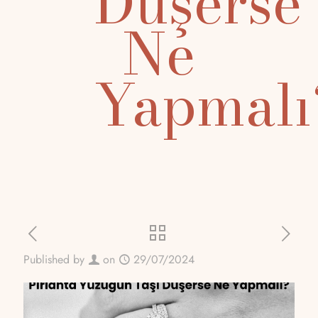
Düşerse
Ne
Yapmalı
Published by
on
29/07/2024