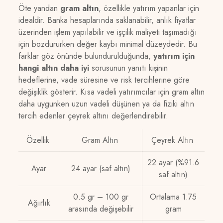
Öte yandan
gram altın
, özellikle yatırım yapanlar için
idealdir. Banka hesaplarında saklanabilir, anlık fiyatlar
üzerinden işlem yapılabilir ve işçilik maliyeti taşımadığı
için bozdururken değer kaybı minimal düzeydedir. Bu
farklar göz önünde bulundurulduğunda,
yatırım için
hangi altın daha iyi
sorusunun yanıtı kişinin
hedeflerine, vade süresine ve risk tercihlerine göre
değişiklik gösterir. Kısa vadeli yatırımcılar için gram altın
daha uygunken uzun vadeli düşünen ya da fiziki altın
tercih edenler çeyrek altını değerlendirebilir.
Özellik
Gram Altın
Çeyrek Altın
22 ayar (%91.6
Ayar
24 ayar (saf altın)
saf altın)
0.5 gr – 100 gr
Ortalama 1.75
Ağırlık
arasında değişebilir
gram