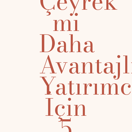
Çeyrek
mi
Daha
Avantajl
Yatırımc
İçin
5