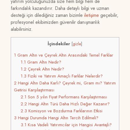
yatırım yolculuğunuzda size hem bilgi hem de
farkındalık kazandırır. Daha detaylı bilgi ve uzman
desteği için dilediğiniz zaman bizimle
iletişime
geçebilir,
profesyonel ekibimizden güvenilir danışmanlık
alabilirsiniz.
İçindekiler
[
gizle
]
1
Gram Altın ve Çeyrek Altın Arasındaki Temel Farklar
1.1
Gram Altın Nedir?
1.2
Çeyrek Altın Nedir?
1.3
Fiziki ve Yatırım Amaçlı Farklar Nelerdir?
2
Hangi Altın Daha Karlı? Çeyrek mi, Gram mı? Yatırım
Getirisi Karşılaştırması
2.1
Son 5 yılın Fiyat Performans Karşılaştırması
2.2
Hangi Altın Türü Daha Hızlı Değer Kazanır?
2.3
Komisyon ve Bozdurma Farklarının Etkisi
3
Hangi Durumda Hangi Altın Tercih Edilmeli?
3.1
Kısa Vadeli Yatırımcılar için Hangisi Avantajlı?