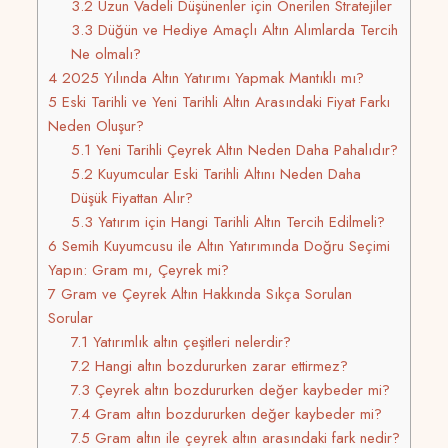
3.2
Uzun Vadeli Düşünenler için Önerilen Stratejiler
3.3
Düğün ve Hediye Amaçlı Altın Alımlarda Tercih
Ne olmalı?
4
2025 Yılında Altın Yatırımı Yapmak Mantıklı mı?
5
Eski Tarihli ve Yeni Tarihli Altın Arasındaki Fiyat Farkı
Neden Oluşur?
5.1
Yeni Tarihli Çeyrek Altın Neden Daha Pahalıdır?
5.2
Kuyumcular Eski Tarihli Altını Neden Daha
Düşük Fiyattan Alır?
5.3
Yatırım için Hangi Tarihli Altın Tercih Edilmeli?
6
Semih Kuyumcusu ile Altın Yatırımında Doğru Seçimi
Yapın: Gram mı, Çeyrek mi?
7
Gram ve Çeyrek Altın Hakkında Sıkça Sorulan
Sorular
7.1
Yatırımlık altın çeşitleri nelerdir?
7.2
Hangi altın bozdururken zarar ettirmez?
7.3
Çeyrek altın bozdururken değer kaybeder mi?
7.4
Gram altın bozdururken değer kaybeder mi?
7.5
Gram altın ile çeyrek altın arasındaki fark nedir?