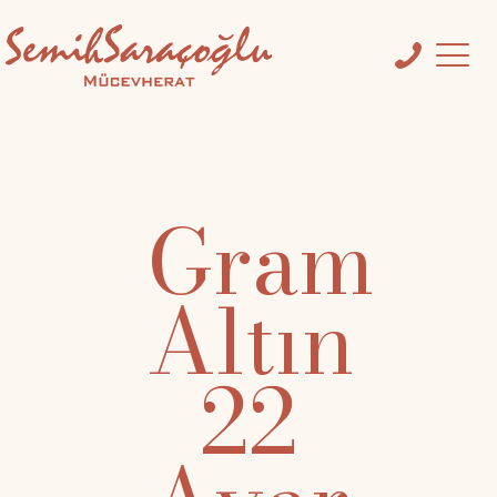
Gram
Altın
22