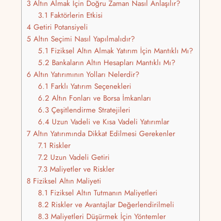
3
Altın Almak İçin Doğru Zaman Nasıl Anlaşılır?
3.1
Faktörlerin Etkisi
4
Getiri Potansiyeli
5
Altın Seçimi Nasıl Yapılmalıdır?
5.1
Fiziksel Altın Almak Yatırım İçin Mantıklı Mı?
5.2
Bankaların Altın Hesapları Mantıklı Mı?
6
Altın Yatırımının Yolları Nelerdir?
6.1
Farklı Yatırım Seçenekleri
6.2
Altın Fonları ve Borsa İmkanları
6.3
Çeşitlendirme Stratejileri
6.4
Uzun Vadeli ve Kısa Vadeli Yatırımlar
7
Altın Yatırımında Dikkat Edilmesi Gerekenler
7.1
Riskler
7.2
Uzun Vadeli Getiri
7.3
Maliyetler ve Riskler
8
Fiziksel Altın Maliyeti
8.1
Fiziksel Altın Tutmanın Maliyetleri
8.2
Riskler ve Avantajlar Değerlendirilmeli
8.3
Maliyetleri Düşürmek İçin Yöntemler