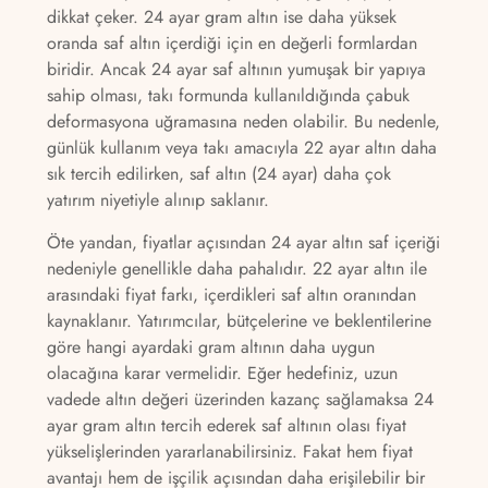
dikkat çeker. 24 ayar gram altın ise daha yüksek
oranda saf altın içerdiği için en değerli formlardan
biridir. Ancak 24 ayar saf altının yumuşak bir yapıya
sahip olması, takı formunda kullanıldığında çabuk
deformasyona uğramasına neden olabilir. Bu nedenle,
günlük kullanım veya takı amacıyla 22 ayar altın daha
sık tercih edilirken, saf altın (24 ayar) daha çok
yatırım niyetiyle alınıp saklanır.
Öte yandan, fiyatlar açısından 24 ayar altın saf içeriği
nedeniyle genellikle daha pahalıdır. 22 ayar altın ile
arasındaki fiyat farkı, içerdikleri saf altın oranından
kaynaklanır. Yatırımcılar, bütçelerine ve beklentilerine
göre hangi ayardaki gram altının daha uygun
olacağına karar vermelidir. Eğer hedefiniz, uzun
vadede altın değeri üzerinden kazanç sağlamaksa 24
ayar gram altın tercih ederek saf altının olası fiyat
yükselişlerinden yararlanabilirsiniz. Fakat hem fiyat
avantajı hem de işçilik açısından daha erişilebilir bir