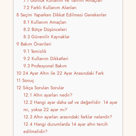
7.1
Günlük Kullanım ve Yatırım Amaçları
7.2
Farklı Kullanım Alanları
8
Seçim Yaparken Dikkat Edilmesi Gerekenler
8.1
Kullanım Amaçları
8.2
Bütçe Düşünceleri
8.3
Güvenilir Kaynaklar
9
Bakım Önerileri
9.1
Temizlik
9.2
Kullanım Dikkatleri
9.3
Profesyonel Bakım
10
24 Ayar Altın ile 22 Ayar Arasındaki Fark
11
Sonuç
12
Sıkça Sorulan Sorular
12.1
Altın ayarları nedir?
12.2
Hangi ayar daha saf ve değerlidir: 14 ayar
mı, yoksa 22 ayar mı?
12.3
Altın ayarları arasındaki farklar nelerdir?
12.4
Hangi durumlarda 14 ayar altın tercih
edilmelidir?