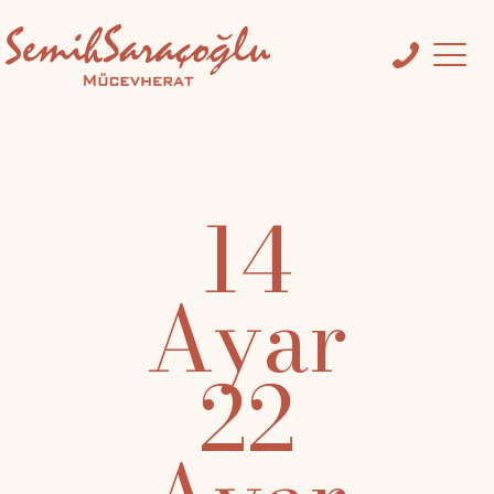
14
Ayar
22